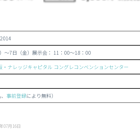
 2014
木）〜7日（金）展示会： 11：00〜18：00
阪・ナレッジキャピタル コングレコンベンションセンター
込、
事前登録
により無料）
年07月16日