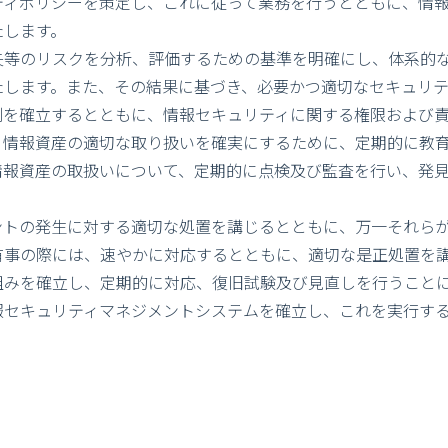
ティポリシーを策定し、これに従って業務を行うとともに、情
たします。
失等のリスクを分析、評価するための基準を明確にし、体系的
たします。また、その結果に基づき、必要かつ適切なセキュリテ
制を確立するとともに、情報セキュリティに関する権限および責
、情報資産の適切な取り扱いを確実にするために、定期的に教
情報資産の取扱いについて、定期的に点検及び監査を行い、発
ントの発生に対する適切な処置を講じるとともに、万一それら
有事の際には、速やかに対応するとともに、適切な是正処置を
組みを確立し、定期的に対応、復旧試験及び見直しを行うこと
報セキュリティマネジメントシステムを確立し、これを実行す