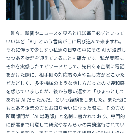
昨今、新聞やニュースを見るとほぼ毎日必ずといって
いいほど「AI」という言葉が目に飛び込んで来ますね。
それに伴って少しずつ私達の日常の中にその AI が浸透し
つつある状況を迎えていることも確かです。私が実際に
それを実感したエピソードとして、先日ある企業に電話
をかけた際に、相手側の対応者の声や話し方がどこかた
どたどしく、多少機械のような話し方だったので違和感
を感じていましたが、後から思い返すと「ひょっとして
あれは AI だったんだ」という経験をしました。また他に
もとある企業の方とお知り合いになった際に、その方の
所属部門が「AI 戦略部」と名刺に書かれており、専門的
に部署まで用意して研究やなんらかの業務遂行されてい
ることを知り、あちこちで既にその利用や検討が本格化