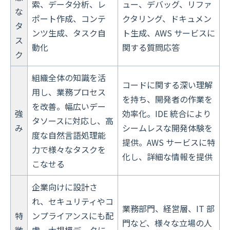
索、データ分析、レ
ュー、デバッグ、リファ
な
ポート作成、コンテ
クタリング、ドキュメン
タ
ンツ生成、タスク自
ト生成、AWS サービスに
ス
動化
関する質問応答
ク
組織全体の知識を活
コードに関する深い理解
用し、業務プロセス
を持ち、開発者の作業を
を改善。幅広いデー
強
効率化。IDE 統合により
タソースに対応し、高
み
シームレスな開発体験を
度な自然言語処理能
提供。AWS サービスに特
力で様々なタスクを
化し、詳細な情報を提供
こなせる
企業向けに設計さ
れ、セキュリティやコ
業務部門、経営層、IT 部
特
ンプライアンスにも配
門など、様々な立場の人