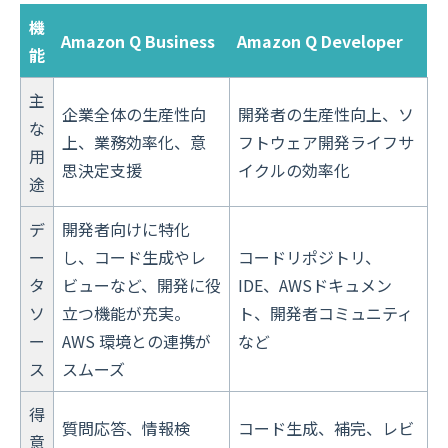
機
Amazon Q Business
Amazon Q Developer
能
主
企業全体の生産性向
開発者の生産性向上、ソ
な
上、業務効率化、意
フトウェア開発ライフサ
用
思決定支援
イクルの効率化
途
デ
開発者向けに特化
ー
し、コード生成やレ
コードリポジトリ、
タ
ビューなど、開発に役
IDE、AWSドキュメン
ソ
立つ機能が充実。
ト、開発者コミュニティ
ー
AWS 環境との連携が
など
ス
スムーズ
得
質問応答、情報検
コード生成、補完、レビ
意