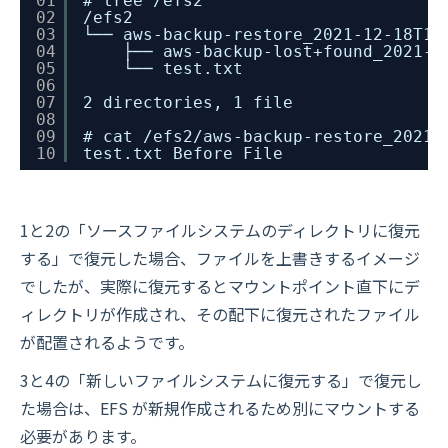
01
# tree /efs2
02
/efs2
03
└── aws-backup-restore_2021-12-18T10
04
├── aws-backup-lost+found_2021-1
05
└── test.txt
06
07
2 directories, 1 file
08
09
# cat /efs2/aws-backup-restore_2021-
10
test.txt Before File
1と2の「ソースファイルシステムのディレクトリに復元
する」で復元した場合、ファイルを上書きするイメージ
でしたが、実際に復元するとマウントポイント直下にデ
ィレクトリが作成され、その配下に復元されたファイル
が配置されるようです。
3と4の「新しいファイルシステムに復元する」で復元し
た場合は、EFS が新規作成されるため別にマウントする
必要があります。