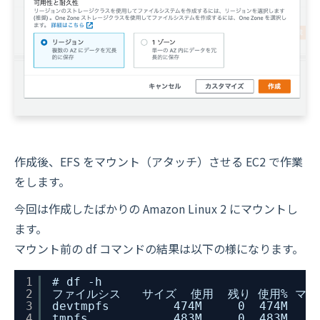
作成後、EFS をマウント（アタッチ）させる EC2 で作業
をします。
今回は作成したばかりの Amazon Linux 2 にマウントし
ます。
マウント前の df コマンドの結果は以下の様になります。
1
# df -h
2
ファイルシス   サイズ  使用  残り 使用% マ
3
devtmpfs         474M     0  474M    
4
tmpfs            483M     0  483M    