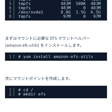
5
tmpfs            483M  508K  483M    
6
tmpfs            483M     0  483M    
7
/dev/xvda1       8.0G  1.5G  6.5G   1
8
tmpfs             97M     0   97M    
まずはマウントに必要な EFS マウントヘルパー
(amazon-efs-utils) をインストールします。
1
# yum install amazon-efs-utils
次にマウントポイントを作成します。
1
# cd /
2
# mkdir efs