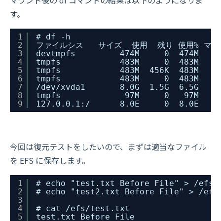
マウント後の df コマンドの結果は以下のようになりま
す。
1
# df -h
2
ファイルシス   サイズ  使用  残り 使用% マ
3
devtmpfs         474M     0  474M    
4
tmpfs            483M     0  483M    
5
tmpfs            483M  456K  483M    
6
tmpfs            483M     0  483M    
7
/dev/xvda1       8.0G  1.5G  6.5G   1
8
tmpfs             97M     0   97M    
9
127.0.0.1:/      8.0E     0  8.0E    
今回は復元テストをしたいので、まずは適当なファイル
を EFS に保存します。
1
# echo "test.txt Before File" > /efs/
2
# echo "test2.txt Before File" > /efs
3
4
# cat /efs/test.txt
5
test.txt Before File