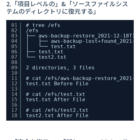
2.「項目レベルの」&「ソースファイルシス
テムのディレクトリに復元する」
01
# tree /efs
02
/efs
03
├── aws-backup-restore_2021-12-18T10
04
│   ├── aws-backup-lost+found_2021-1
05
│   └── test.txt
06
├── test.txt
07
└── test2.txt
08
09
2 directories, 3 files
10
11
# cat /efs/aws-backup-restore_2021-1
12
test.txt Before File
13
14
# cat /efs/test.txt 
15
test.txt After File
16
17
# cat /efs/test2.txt 
18
test2.txt After File