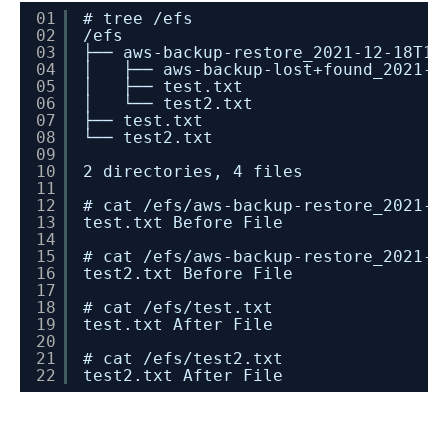
01
# tree /efs
02
/efs
03
├── aws-backup-restore_2021-12-18T10
04
│   ├── aws-backup-lost+found_2021-1
05
│   ├── test.txt
06
│   └── test2.txt
07
├── test.txt
08
└── test2.txt
09
10
2 directories, 4 files
11
12
# cat /efs/aws-backup-restore_2021-1
13
test.txt Before File
14
15
# cat /efs/aws-backup-restore_2021-1
16
test2.txt Before File
17
18
# cat /efs/test.txt 
19
test.txt After File
20
21
# cat /efs/test2.txt 
22
test2.txt After File